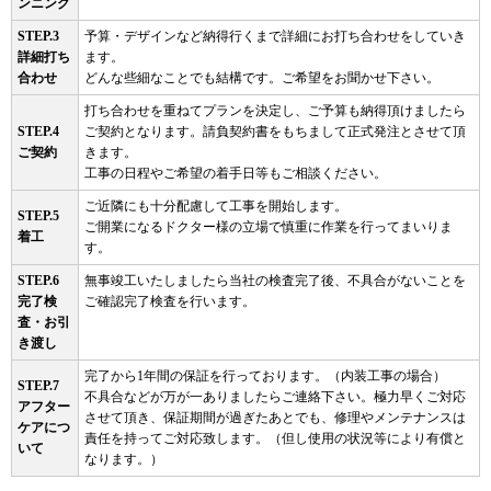
ンニング
STEP.3
予算・デザインなど納得行くまで詳細にお打ち合わせをしていき
詳細打ち
ます。
合わせ
どんな些細なことでも結構です。ご希望をお聞かせ下さい。
打ち合わせを重ねてプランを決定し、ご予算も納得頂けましたら
STEP.4
ご契約となります。請負契約書をもちまして正式発注とさせて頂
ご契約
きます。
工事の日程やご希望の着手日等もご相談ください。
ご近隣にも十分配慮して工事を開始します。
STEP.5
ご開業になるドクター様の立場で慎重に作業を行ってまいりま
着工
す。
STEP.6
無事竣工いたしましたら当社の検査完了後、不具合がないことを
完了検
ご確認完了検査を行います。
査・お引
き渡し
完了から1年間の保証を行っております。（内装工事の場合）
STEP.7
不具合などが万が一ありましたらご連絡下さい。極力早くご対応
アフター
させて頂き、保証期間が過ぎたあとでも、修理やメンテナンスは
ケアにつ
責任を持ってご対応致します。（但し使用の状況等により有償と
いて
なります。）